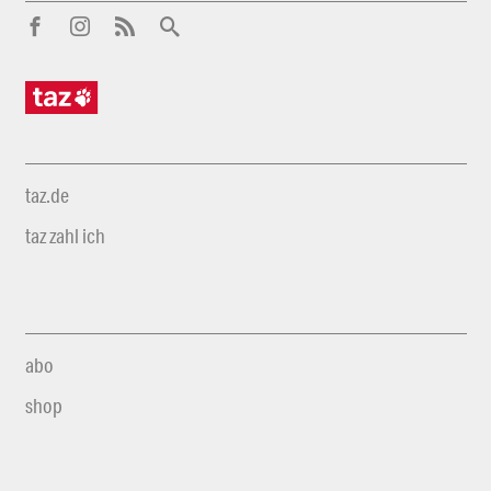
taz.de
taz zahl ich
abo
shop