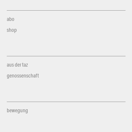
abo
shop
aus der taz
genossenschaft
bewegung