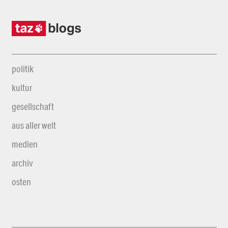
politik
kultur
gesellschaft
aus aller welt
medien
archiv
osten