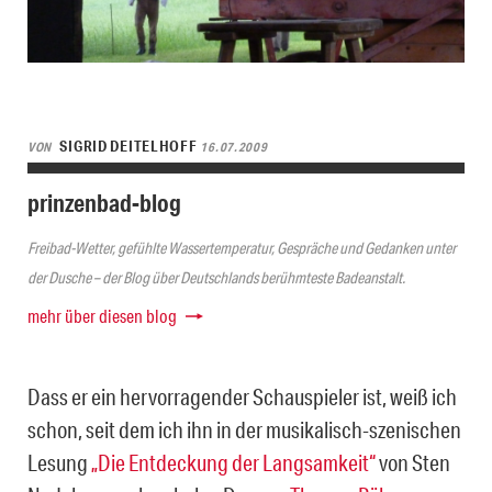
SIGRID DEITELHOFF
VON
16.07.2009
prinzenbad-blog
Freibad-Wetter, gefühlte Wassertemperatur, Gespräche und Gedanken unter
der Dusche – der Blog über Deutschlands berühmteste Badeanstalt.
mehr über diesen blog
Dass er ein hervorragender Schauspieler ist, weiß ich
schon, seit dem ich ihn in der musikalisch-szenischen
Lesung
„Die Entdeckung der Langsamkeit“
von Sten