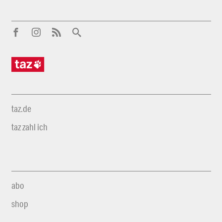
taz.de
taz zahl ich
abo
shop