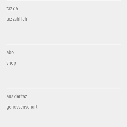
taz.de
taz zahl ich
abo
shop
aus der taz
genossenschaft