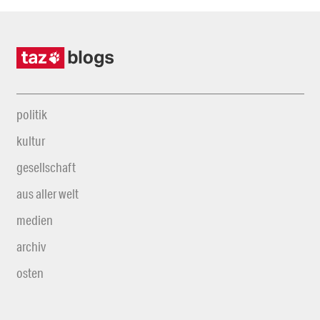
politik
kultur
gesellschaft
aus aller welt
medien
archiv
osten