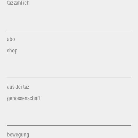
taz zahl ich
abo
shop
aus der taz
genossenschaft
bewegung