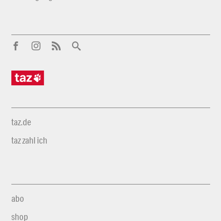
taz.de
taz zahl ich
abo
shop