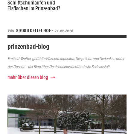
Schlittschuhlaufen und
Eisfischen im Prinzenbad?
SIGRID DEITELHOFF
VON
24.09.2010
prinzenbad-blog
Freibad-Wetter, gefühlte Wassertemperatur, Gespräche und Gedanken unter
der Dusche – der Blog über Deutschlands berühmteste Badeanstalt.
mehr über diesen blog