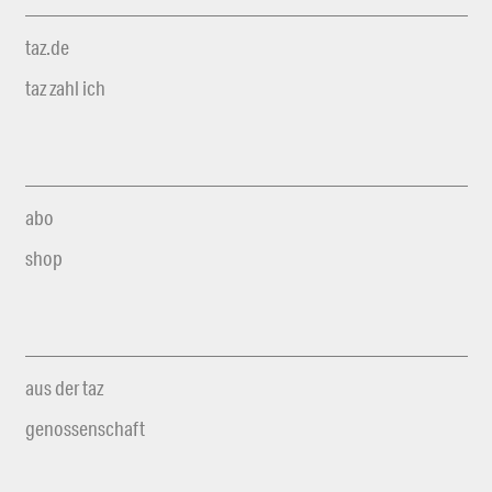
taz.de
taz zahl ich
abo
shop
aus der taz
genossenschaft