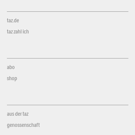
taz.de
taz zahl ich
abo
shop
aus der taz
genossenschaft