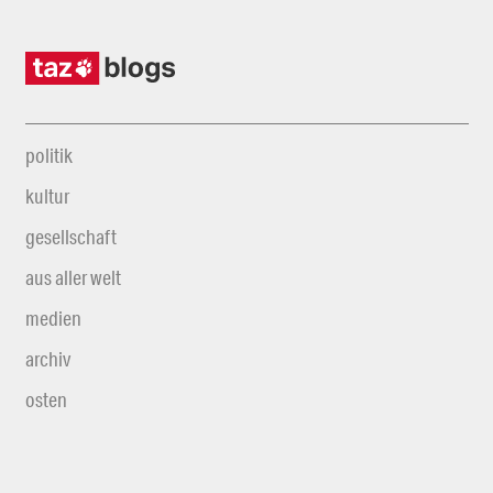
politik
kultur
gesellschaft
aus aller welt
medien
archiv
osten