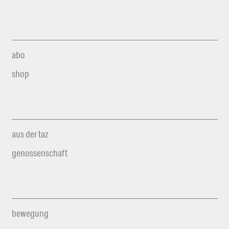
abo
shop
aus der taz
genossenschaft
bewegung