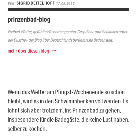
SIGRID DEITELHOFF
VON
17.05.2013
prinzenbad-blog
Freibad-Wetter, gefühlte Wassertemperatur, Gespräche und Gedanken unter
der Dusche – der Blog über Deutschlands berühmteste Badeanstalt.
mehr über diesen blog
Wenn das Wetter am Pfingst-Wochenende so schön
bleibt, wird es in den Schwimmbecken voll werden. Es
lohnt sich aber trotzdem, ins Prinzenbad zu gehen,
insbesondere für die Badegäste, die keine Lust haben,
selber zu kochen.