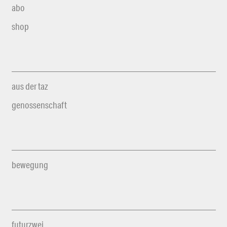
abo
shop
aus der taz
genossenschaft
bewegung
futurzwei