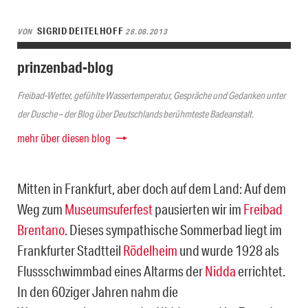
SIGRID DEITELHOFF
VON
28.08.2013
prinzenbad-blog
Freibad-Wetter, gefühlte Wassertemperatur, Gespräche und Gedanken unter
der Dusche – der Blog über Deutschlands berühmteste Badeanstalt.
mehr über diesen blog
Mitten in Frankfurt, aber doch auf dem Land: Auf dem
Weg zum
Museumsuferfest
pausierten wir im
Freibad
Brentano
. Dieses sympathische Sommerbad liegt im
Frankfurter Stadtteil
Rödelheim
und wurde 1928 als
Flussschwimmbad eines Altarms der
Nidda
errichtet.
In den 60ziger Jahren nahm die