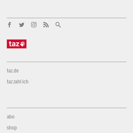
taz.de
taz zahl ich
abo
shop