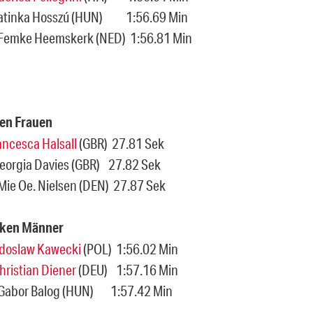
rKatinka Hosszú (HUN) 1:56.69 Min
 Femke Heemskerk (NED) 1:56.81 Min
en Frauen
ancesca Halsall
(GBR) 27.81 Sek
 Georgia Davies (GBR) 27.82 Sek
 Mie Oe. Nielsen (DEN) 27.87 Sek
cken Männer
doslaw Kawecki
(POL) 1:56.02 Min
hristian Diener
(DEU) 1:57.16 Min
r Gabor Balog (HUN) 1:57.42 Min