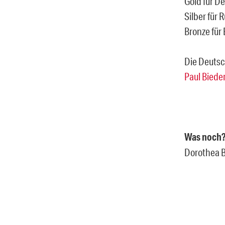
Gold für D
Silber für
Bronze für
Die Deuts
Paul Bied
Was noch
Dorothea Br