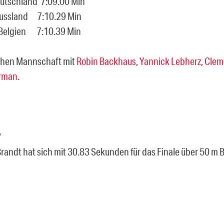
eutschland 7:09.00 Min
 Russland 7:10.29 Min
 Belgien 7:10.39 Min
chen Mannschaft mit
Robin Backhaus
,
Yannick Lebherz
,
Clem
erman
.
?
andt hat sich mit 30.83 Sekunden für das Finale über 50 m Bru