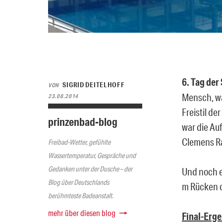
6. Tag de
SIGRID DEITELHOFF
VON
Mensch, wa
23.08.2014
Freistil de
prinzenbad-blog
war die Au
Clemens Ra
Freibad-Wetter, gefühlte
Wassertemperatur, Gespräche und
Gedanken unter der Dusche – der
Und noch e
Blog über Deutschlands
m Rücken 
berühmteste Badeanstalt.
mehr über diesen blog
Final-Erg