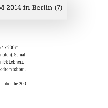
2014 in Berlin (7)
 4 x 200 m
inuten). Genial
nick Lebherz,
lodrom tobten.
er über die 200