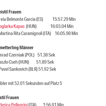
istil Frauen
Mireia Belmonte Garcia (ES) 15:57.29 Min
oglarka Kapas
(HUN) 16:03.04 Min
 Martina Rita Caramignoli (ITA) 16:05.98 Min
metterling Männer
onrad Czerniak (POL) 51.38 Sek
r Laszlo Cseh (HUN) 51.89 Sek
 Pavel Sankovich (BLR) 51.92 Sek
ibler mit 52.01 Sekunden auf Platz 5
stil Frauen
derica Pellegrini
(ITA) 1:56.01 Min