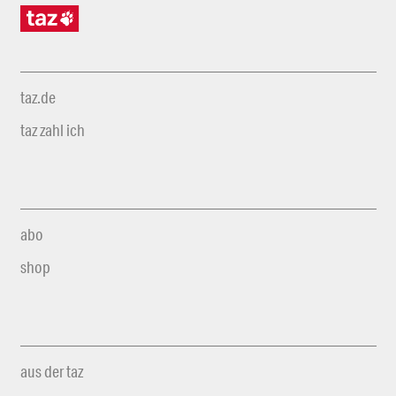
taz.de
taz zahl ich
abo
shop
aus der taz