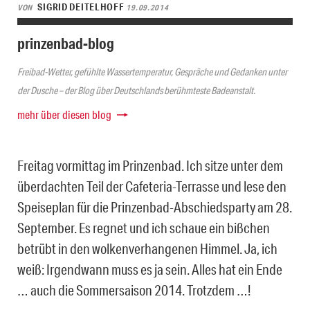
SIGRID DEITELHOFF
VON
19.09.2014
prinzenbad-blog
Freibad-Wetter, gefühlte Wassertemperatur, Gespräche und Gedanken unter
der Dusche – der Blog über Deutschlands berühmteste Badeanstalt.
mehr über diesen blog
Freitag vormittag im Prinzenbad. Ich sitze unter dem
überdachten Teil der Cafeteria-Terrasse und lese den
Speiseplan für die Prinzenbad-Abschiedsparty am 28.
September. Es regnet und ich schaue ein bißchen
betrübt in den wolkenverhangenen Himmel. Ja, ich
weiß: Irgendwann muss es ja sein. Alles hat ein Ende
… auch die Sommersaison 2014. Trotzdem …!