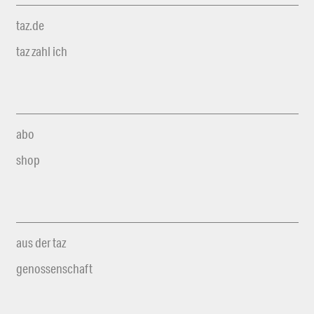
taz.de
taz zahl ich
abo
shop
aus der taz
genossenschaft