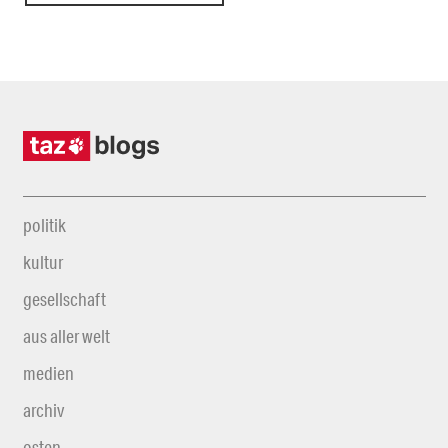
politik
kultur
gesellschaft
aus aller welt
medien
archiv
osten