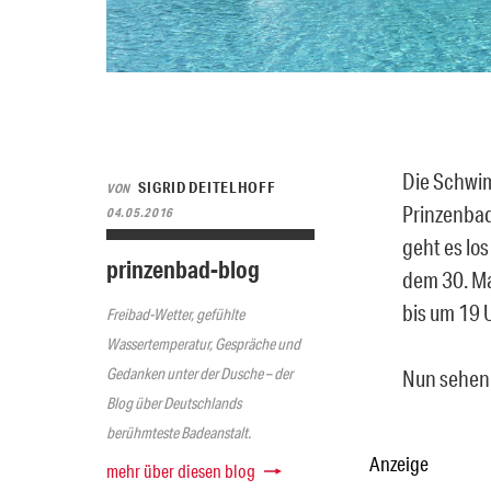
Die Schwim
SIGRID DEITELHOFF
VON
Prinzenbad
04.05.2016
geht es lo
prinzenbad-blog
dem 30. Ma
bis um 19 
Freibad-Wetter, gefühlte
Wassertemperatur, Gespräche und
Gedanken unter der Dusche – der
Nun sehen 
Blog über Deutschlands
berühmteste Badeanstalt.
Anzeige
mehr über diesen blog