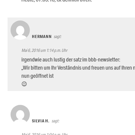
HERMANN
sagt:
Mai 6, 2016 um 1:14 p.m. Uhr
irgendwie auch lustig der satz im bbb-newsletter:
„Wir bitten um Ihr Verständnis und freuen uns auf Ihr
nun geöffnet ist
😉
SILVIA H.
sagt:
Mai 6, 2016 um 1:04 p.m. Uhr