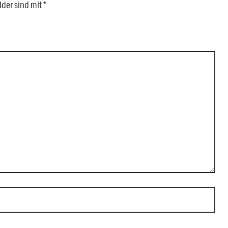
lder sind mit
*