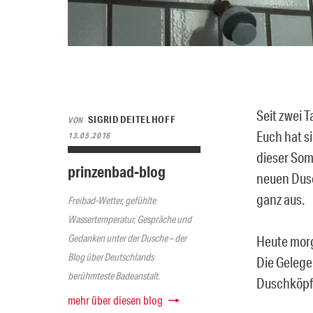
Seit zwei 
SIGRID DEITELHOFF
VON
Euch hat s
13.05.2016
dieser Som
prinzenbad-blog
neuen Dusc
ganz aus.
Freibad-Wetter, gefühlte
Wassertemperatur, Gespräche und
Gedanken unter der Dusche – der
Heute morg
Blog über Deutschlands
Die Gelege
berühmteste Badeanstalt.
Duschköpfe
mehr über diesen blog