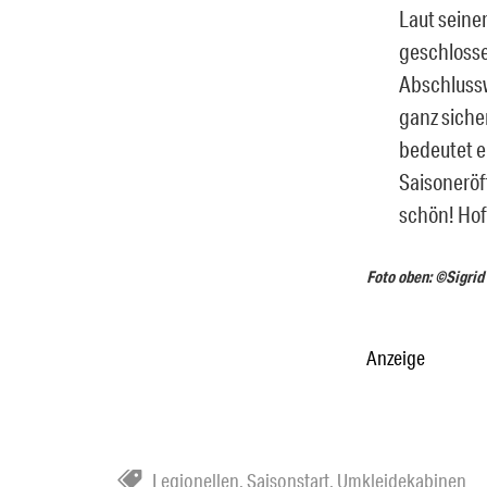
Laut seine
geschlosse
Abschlussw
ganz siche
bedeutet e
Saisoneröf
schön! Hoff
Foto oben: ©Sigrid
Anzeige
Legionellen
,
Saisonstart
,
Umkleidekabinen