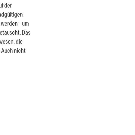
uf der
ndgültigen
e werden – um
getauscht. Das
wesen, die
. Auch nicht