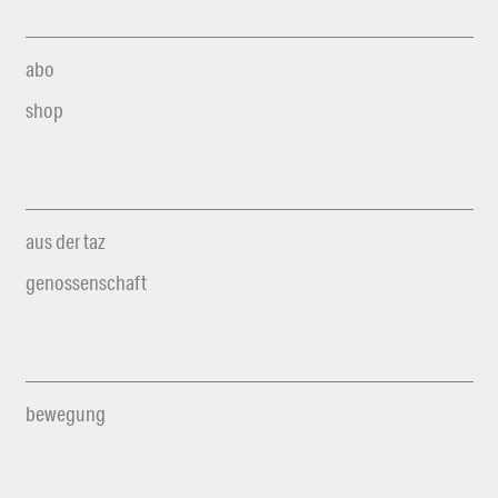
abo
shop
aus der taz
genossenschaft
bewegung