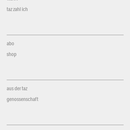
taz zahl ich
abo
shop
aus der taz
genossenschaft