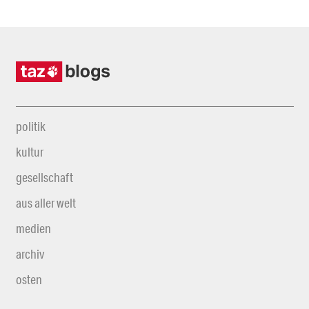
politik
kultur
gesellschaft
aus aller welt
medien
archiv
osten