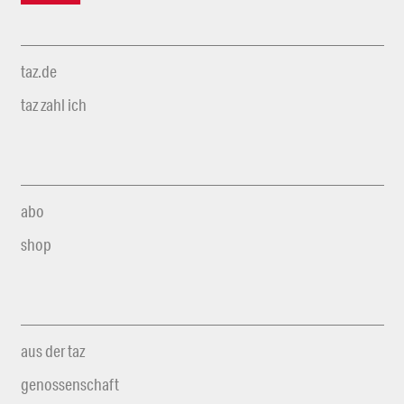
taz.de
taz zahl ich
abo
shop
aus der taz
genossenschaft