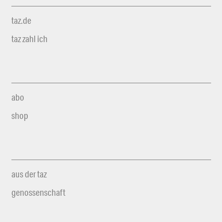
taz.de
taz zahl ich
abo
shop
aus der taz
genossenschaft