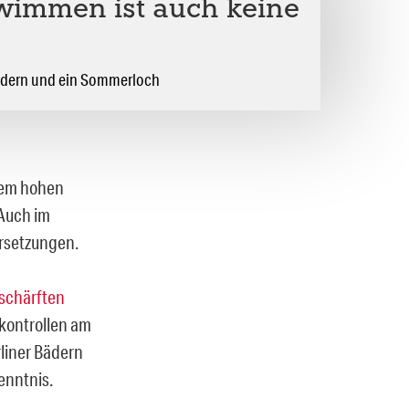
wimmen ist auch keine
ädern und ein Sommerloch
nem hohen
 Auch im
ersetzungen.
schärften
nkontrollen am
rliner Bädern
enntnis.