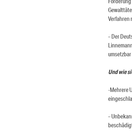
Forderung 
Gewalttäte
Verfahren 
– Der Deut
Linnemann 
umsetzbar k
Und wie si
-Mehrere U
eingeschla
– Unbekann
beschädigt