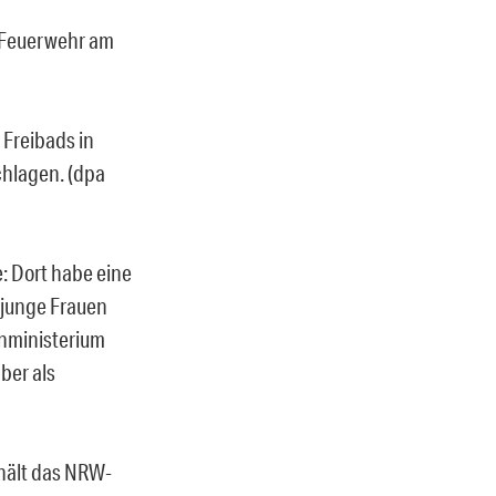
e Feuerwehr am
s Freibads in
chlagen. (dpa
e: Dort habe eine
 junge Frauen
enministerium
ber als
 hält das NRW-