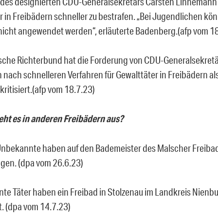
des designierten CDU-Generalsekretärs Carsten Linnemann 
r in Freibädern schneller zu bestrafen. „Bei Jugendlichen kö
nicht angewendet werden“, erläuterte Badenberg.(afp vom 18
sche Richterbund hat die Forderung von CDU-Generalsekretä
nach schnelleren Verfahren für Gewalttäter in Freibädern als
ritisiert.(afp vom 18.7.23)
eht es in anderen Freibädern aus?
nbekannte haben auf den Bademeister des Malscher Freibad
gen. (dpa vom 26.6.23)
te Täter haben ein Freibad in Stolzenau im Landkreis Nienb
. (dpa vom 14.7.23)