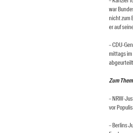
war Bundes
nicht zum 
er auf sei
– CDU-Gene
mittags im
abgeurteil
Zum Thema:
– NRW-Just
vor Populi
– Berlins J