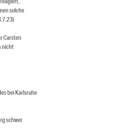
reagiert,
nnen solche
.7.23)
r Carsten
 nicht
es bei Karlsruhe
urg schwer