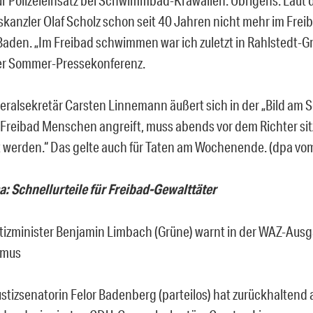
kanzler Olaf Scholz schon seit 40 Jahren nicht mehr im Frei
Baden. „Im Freibad schwimmen war ich zuletzt in Rahlstedt-G
ner Sommer-Pressekonferenz.
ralsekretär Carsten Linnemann äußert sich in der „Bild am 
 Freibad Menschen angreift, muss abends vor dem Richter si
t werden.“ Das gelte auch für Taten am Wochenende. (dpa vo
 Schnellurteile für Freibad-Gewalttäter
izminister Benjamin Limbach (Grüne) warnt in der WAZ-Aus
smus
ustizsenatorin Felor Badenberg (parteilos) hat zurückhaltend 