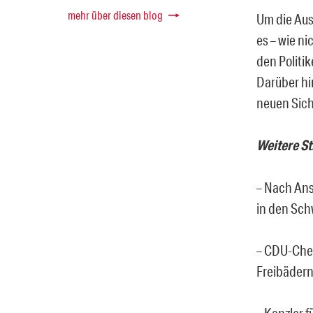
mehr über diesen blog
Um die Aus
es – wie n
den Politi
Darüber hi
neuen Sich
Weitere St
– Nach Ans
in den Sch
– CDU-Chef 
Freibädern
– Kanzler 