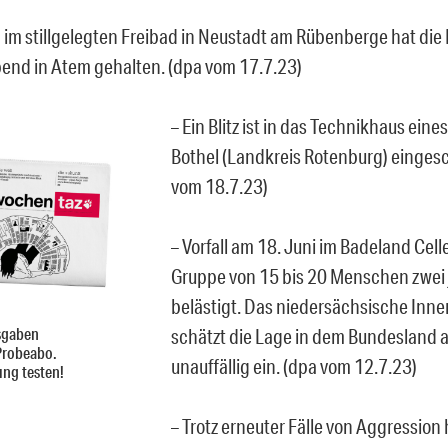
d im stillgelegten Freibad in Neustadt am Rübenberge hat di
nd in Atem gehalten. (dpa vom 17.7.23)
– Ein Blitz ist in das Technikhaus eine
Bothel (Landkreis Rotenburg) einges
vom 18.7.23)
– Vorfall am 18. Juni im Badeland Cell
Gruppe von 15 bis 20 Menschen zwei
belästigt. Das niedersächsische Inn
sgaben
schätzt die Lage in dem Bundesland a
Probeabo.
unauffällig ein. (dpa vom 12.7.23)
ung testen!
– Trotz erneuter Fälle von Aggression