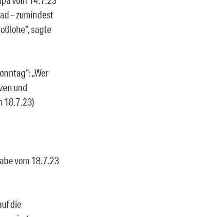
bad – zumindest
roßlohe“, sagte
Sonntag“: „Wer
tzen und
m 18.7.23)
gabe vom 18.7.23
auf die