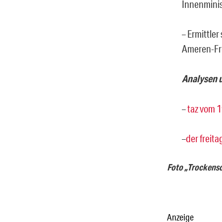
Innenminis
– Ermittler
Ameren-Fre
Analysen 
–
taz vom 
–
der freit
Foto „Trockensc
Anzeige