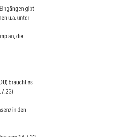
Eingängen gibt
en u.a. unter
mp an, die
DU) braucht es
.7.23)
äsenz in den
 dpa vom 14.7.23