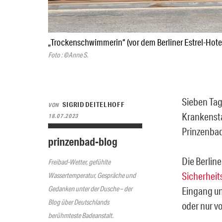
„Trockenschwimmerin“ (vor dem Berliner Estrel-Hotel
Foto : ©Anne S.
Sieben Ta
SIGRID DEITELHOFF
VON
Krankensta
18.07.2023
Prinzenbad
prinzenbad-blog
Die Berlin
Freibad-Wetter, gefühlte
Sicherhei
Wassertemperatur, Gespräche und
Gedanken unter der Dusche – der
Eingang un
Blog über Deutschlands
oder nur v
berühmteste Badeanstalt.