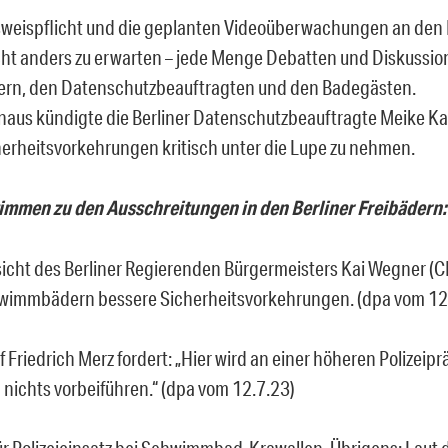
weispflicht und die geplanten Videoüberwachungen an den 
icht anders zu erwarten – jede Menge Debatten und Diskussion
kern, den Datenschutzbeauftragten und den Badegästen.
naus kündigte die Berliner Datenschutzbeauftragte Meike Ka
erheitsvorkehrungen kritisch unter die Lupe zu nehmen.
immen zu den Ausschreitungen in den Berliner Freibädern:
icht des Berliner Regierenden Bürgermeisters Kai Wegner (C
wimmbädern bessere Sicherheitsvorkehrungen. (dpa vom 12
Friedrich Merz fordert: „Hier wird an einer höheren Polizeipr
 nichts vorbeiführen.“ (dpa vom 12.7.23)
für Polizeieinsatz bei Schwimmbad-Krawallen. Übrigens: Laut