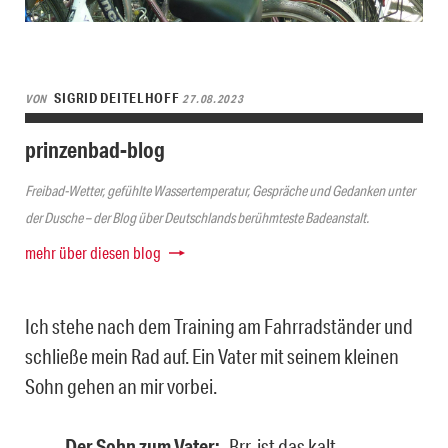
SIGRID DEITELHOFF
VON
27.08.2023
prinzenbad-blog
Freibad-Wetter, gefühlte Wassertemperatur, Gespräche und Gedanken unter
der Dusche – der Blog über Deutschlands berühmteste Badeanstalt.
mehr über diesen blog
Ich stehe nach dem Training am Fahrradständer und
schließe mein Rad auf. Ein Vater mit seinem kleinen
Sohn gehen an mir vorbei.
Der Sohn zum Vater:
„Brr, ist das kalt.