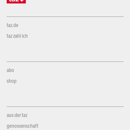
taz.de
taz zahl ich
abo
shop
aus der taz
genossenschaft