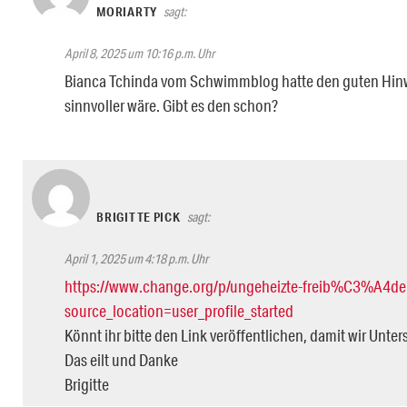
MORIARTY
sagt:
April 8, 2025 um 10:16 p.m. Uhr
Bianca Tchinda vom Schwimmblog hatte den guten Hinwe
sinnvoller wäre. Gibt es den schon?
BRIGITTE PICK
sagt:
April 1, 2025 um 4:18 p.m. Uhr
https://www.change.org/p/ungeheizte-freib%C3%A4der
source_location=user_profile_started
Könnt ihr bitte den Link veröffentlichen, damit wir Unt
Das eilt und Danke
Brigitte