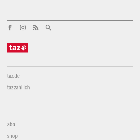
taz.de
taz zahl ich
abo
shop