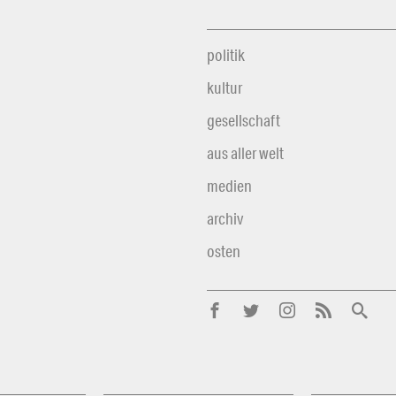
politik
kultur
gesellschaft
aus aller welt
medien
archiv
osten