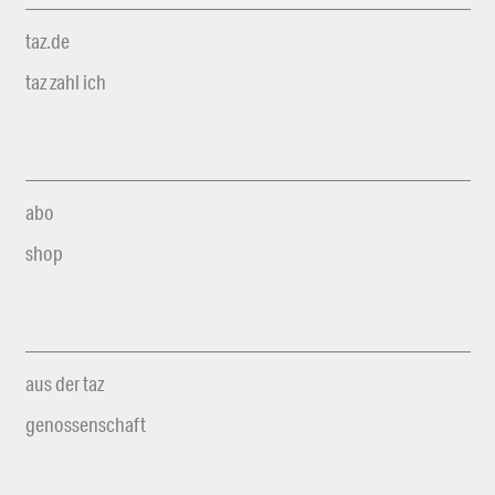
taz.de
taz zahl ich
abo
shop
aus der taz
genossenschaft