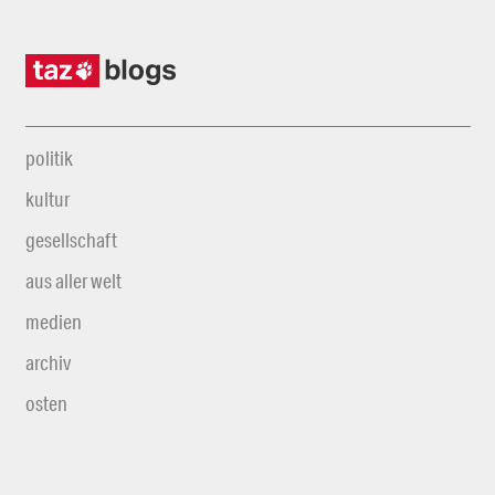
politik
kultur
gesellschaft
aus aller welt
medien
archiv
osten