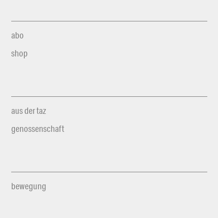
abo
shop
aus der taz
genossenschaft
bewegung