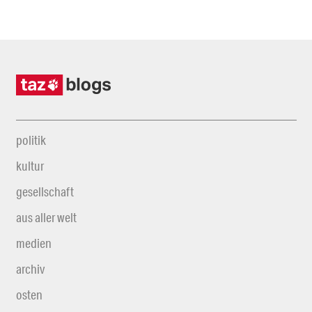
politik
kultur
gesellschaft
aus aller welt
medien
archiv
osten