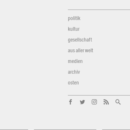
politik
kultur
gesellschaft
aus aller welt
medien
archiv
osten