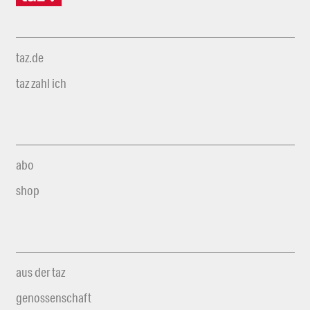
taz.de
taz zahl ich
abo
shop
aus der taz
genossenschaft