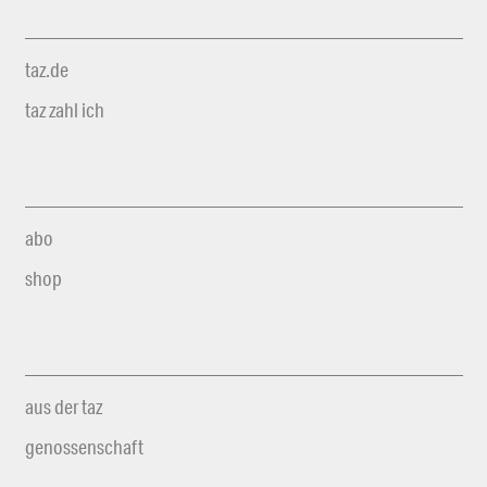
taz.de
taz zahl ich
abo
shop
aus der taz
genossenschaft