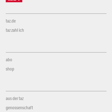
taz.de
taz zahl ich
abo
shop
aus der taz
genossenschaft