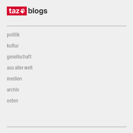
politik
kultur
gesellschaft
aus aller welt
medien
archiv
osten