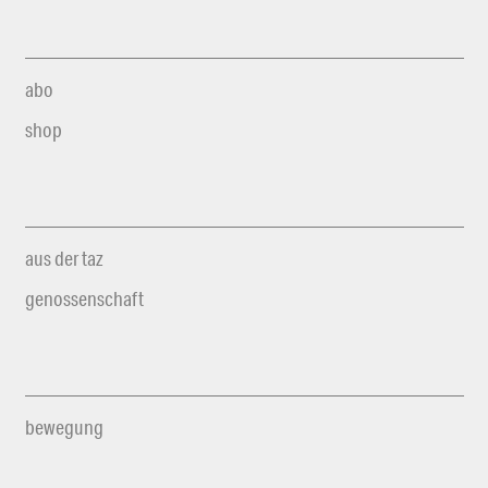
abo
shop
aus der taz
genossenschaft
bewegung