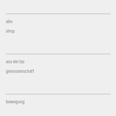
abo
shop
aus der taz
genossenschaft
bewegung