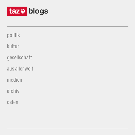
politik
kultur
gesellschaft
aus aller welt
medien
archiv
osten