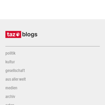
politik
kultur
gesellschaft
aus aller welt
medien
archiv
osten