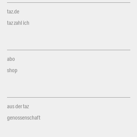
taz.de
taz zahl ich
abo
shop
aus der taz
genossenschaft