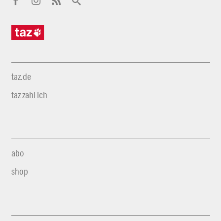
taz.de
taz zahl ich
abo
shop