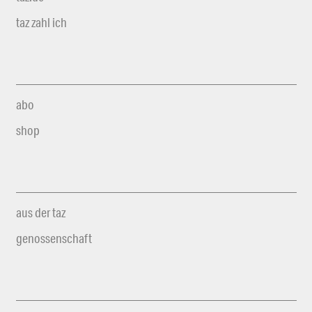
taz zahl ich
abo
shop
aus der taz
genossenschaft