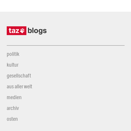
politik
kultur
gesellschaft
aus aller welt
medien
archiv
osten