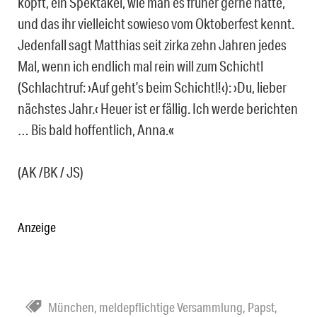
köpft, ein Spektakel, wie man es früher gerne hatte,
und das ihr vielleicht sowieso vom Oktoberfest kennt.
Jedenfall sagt Matthias seit zirka zehn Jahren jedes
Mal, wenn ich endlich mal rein will zum Schichtl
(Schlachtruf: ›Auf geht’s beim Schichtl!‹): ›Du, lieber
nächstes Jahr.‹ Heuer ist er fällig. Ich werde berichten
… Bis bald hoffentlich, Anna.«
(AK /BK / JS)
Anzeige
München
,
meldepflichtige Versammlung
,
Papst
,