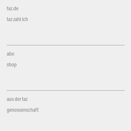
taz.de
taz zahl ich
abo
shop
aus der taz
genossenschaft