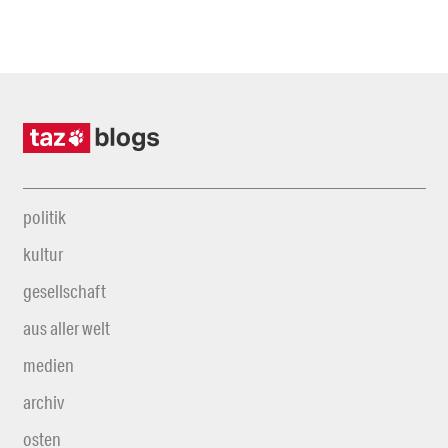
politik
kultur
gesellschaft
aus aller welt
medien
archiv
osten