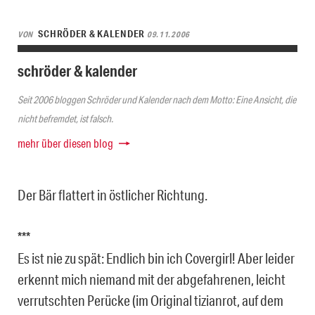
SCHRÖDER & KALENDER
VON
09.11.2006
schröder & kalender
Seit 2006 bloggen Schröder und Kalender nach dem Motto: Eine Ansicht, die
nicht befremdet, ist falsch.
mehr über diesen blog
Der Bär flattert in östlicher Richtung.
***
Es ist nie zu spät: Endlich bin ich Covergirl! Aber leider
erkennt mich niemand mit der abgefahrenen, leicht
verrutschten Perücke (im Original tizianrot, auf dem