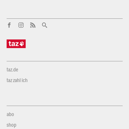
taz.de
taz zahl ich
abo
shop