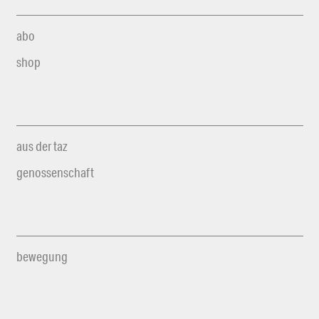
abo
shop
aus der taz
genossenschaft
bewegung