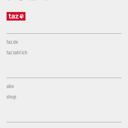
taz.de
taz zahl ich
abo
shop