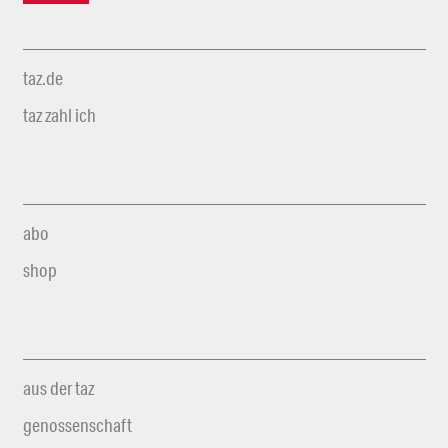
taz.de
taz zahl ich
abo
shop
aus der taz
genossenschaft