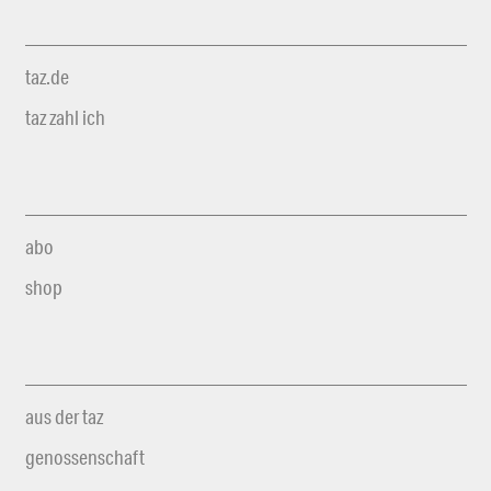
taz.de
taz zahl ich
abo
shop
aus der taz
genossenschaft