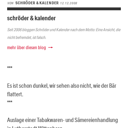
SCHRÖDER & KALENDER
VON
12.12.2008
schröder & kalender
Seit 2006 bloggen Schröder und Kalender nach dem Motto: Eine Ansicht, die
nicht befremdet, ist falsch.
mehr über diesen blog
***
Es ist schon dunkel, wir sehen also nicht, wie der Bär
flattert.
***
Auslage einer Tabakwaren- und Sämereienhandlung