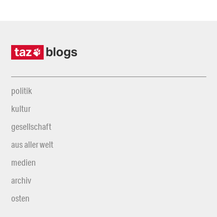
politik
kultur
gesellschaft
aus aller welt
medien
archiv
osten