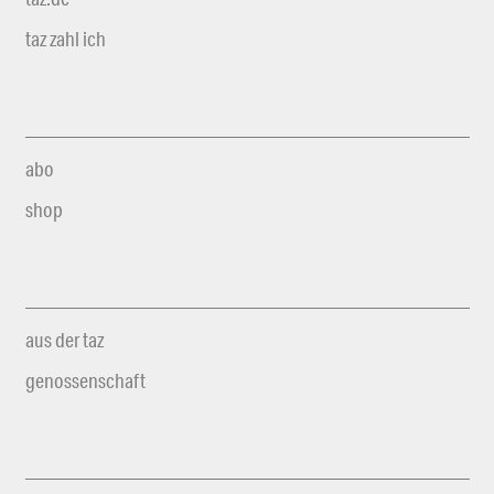
taz zahl ich
abo
shop
aus der taz
genossenschaft