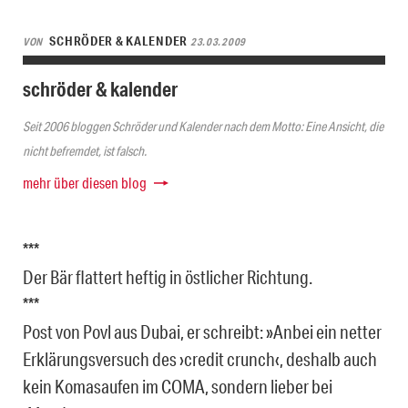
SCHRÖDER & KALENDER
VON
23.03.2009
schröder & kalender
Seit 2006 bloggen Schröder und Kalender nach dem Motto: Eine Ansicht, die
nicht befremdet, ist falsch.
mehr über diesen blog
***
Der Bär flattert heftig in östlicher Richtung.
***
Post von Povl aus Dubai, er schreibt: »Anbei ein netter
Erklärungsversuch des ›credit crunch‹, deshalb auch
kein Komasaufen im COMA, sondern lieber bei