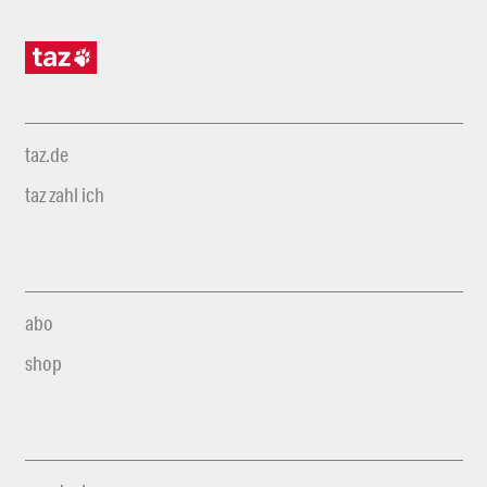
taz.de
taz zahl ich
abo
shop