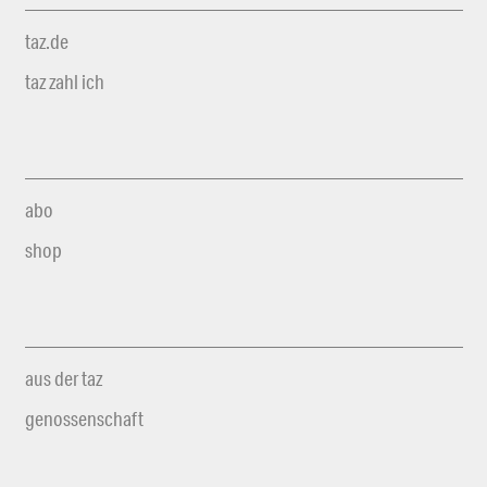
taz.de
taz zahl ich
abo
shop
aus der taz
genossenschaft