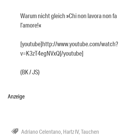
Warum nicht gleich
»Chi non lavora non fa
l’amore!«
[youtube]http://www.youtube.com/watch?
v=K3zT4egNVxQ[/youtube]
(BK / JS)
Anzeige
Adriano Celentano
,
Hartz IV
,
Tauchen