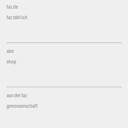
taz.de
taz zahl ich
abo
shop
aus der taz
genossenschaft