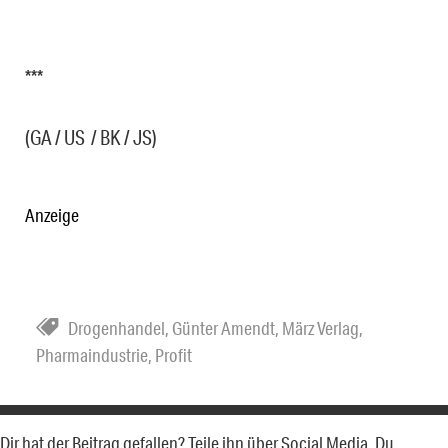
***
(GA / US / BK / JS)
Anzeige
Drogenhandel
,
Günter Amendt
,
März Verlag
,
Pharmaindustrie
,
Profit
Dir hat der Beitrag gefallen? Teile ihn über Social Media. Du