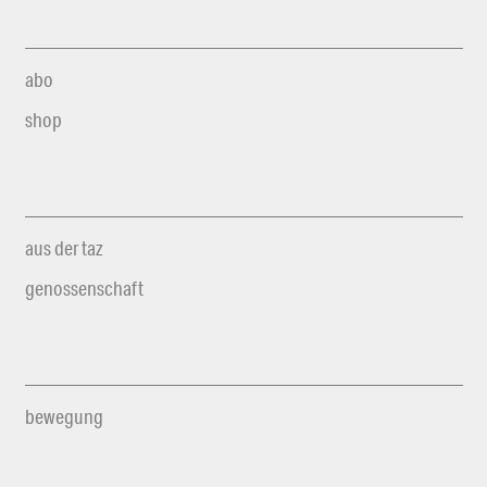
abo
shop
aus der taz
genossenschaft
bewegung