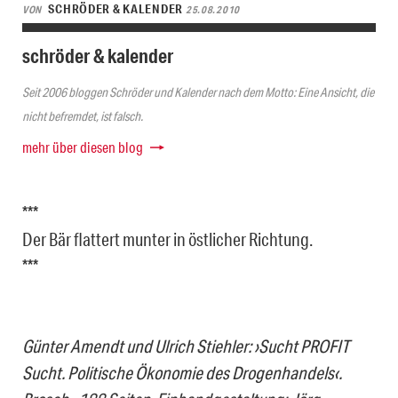
SCHRÖDER & KALENDER
VON
25.08.2010
schröder & kalender
Seit 2006 bloggen Schröder und Kalender nach dem Motto: Eine Ansicht, die
nicht befremdet, ist falsch.
mehr über diesen blog
***
Der Bär flattert munter in östlicher Richtung.
***
Günter Amendt und Ulrich Stiehler: ›Sucht PROFIT
Sucht. Politische Ökonomie des Drogenhandels‹.