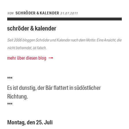
SCHRÖDER & KALENDER
VON
31.07.2011
schröder & kalender
Seit 2006 bloggen Schröder und Kalender nach dem Motto: Eine Ansicht, die
nicht befremdet, ist falsch.
mehr über diesen blog
***
Es ist dunstig, der Bär flattert in südöstlicher
Richtung.
***
Montag, den 25. Juli