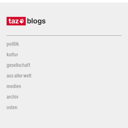
politik
kultur
gesellschaft
aus aller welt
medien
archiv
osten