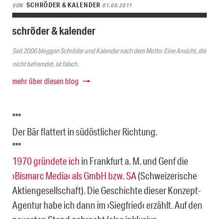
SCHRÖDER & KALENDER
VON
01.09.2011
schröder & kalender
Seit 2006 bloggen Schröder und Kalender nach dem Motto: Eine Ansicht, die
nicht befremdet, ist falsch.
mehr über diesen blog
***
Der Bär flattert in südöstlicher Richtung.
***
1970 gründete ich
in Frankfurt a. M. und Genf die
›Bismarc Media‹ als GmbH bzw. SA
(Schweizerische
Aktiengesellschaft). Die Geschichte dieser Konzept-
Agentur habe ich dann im ›Siegfried‹ erzählt. Auf den