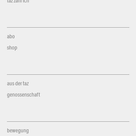
taz zahl ich
abo
shop
aus der taz
genossenschaft
bewegung